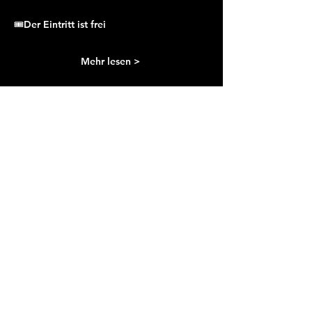
🎟️Der Eintritt ist 
frei
Mehr lesen >
SENKEL
Schwibogen 4
6370 Stans
info@senkel.ch
buchen@senkel.ch
www.senkel.ch
​078 334 87 33
Öffnungszeiten:
Fr und Sa 19 bis 23 Uhr
Events: analog Eventöffnungszeit