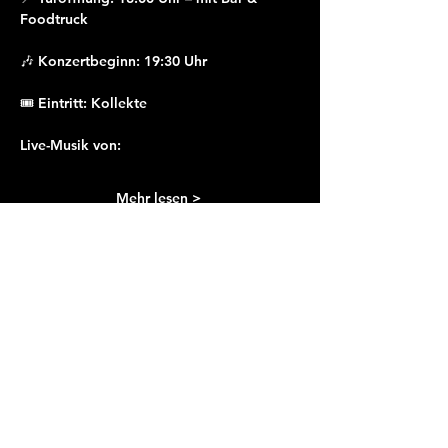
Foodtruck
🎶 Konzertbeginn: 19:30 Uhr
🎟️ Eintritt: Kollekte
Live-Musik von:
Mehr lesen >
SENKEL
Schwibogen 4
6370 Stans
info@senkel.ch
buchen@senkel.ch