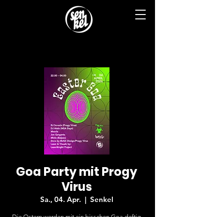
Goa Party mit Progy
Virus
Sa., 04. Apr.
  |  
Senkel
Die Ostern werden mit ein bisschen Goa deftig