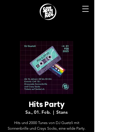
Hits Party
Sa., 01. Feb.
  |  
Stans
Hits und 2000 Tunes von DJ Guetzli mit
Sonnenbrille und Crays Socks, eine wilde Party.