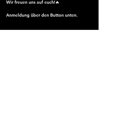
Wir freuen uns auf euch!🔥
Anmeldung über den Button unten.
SENKEL
Schwibogen 4
6370 Stans
info@senkel.ch
buchen@senkel.ch
www.senkel.ch
​078 334 87 33
Öffnungszeiten:
Fr und Sa 19 bis 23 Uhr
Events: analog Eventöffnungszeit
Bei Fragen
078 344 87 33