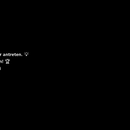
 antreten. 💡
n! 🏆
