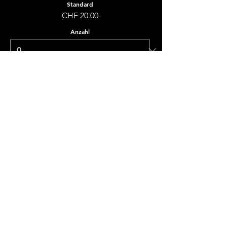
Standard
CHF 20.00
Anzahl
Gesamt
CHF 0.00
Zur Kasse
SENKEL
Schwibogen 4
6370 Stans