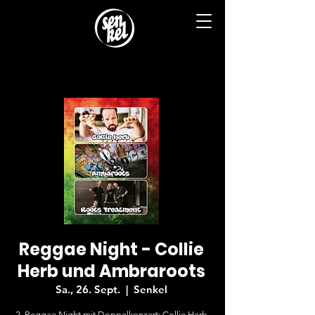
Reggae Night - Collie
Herb und Ambraroots
Sa., 26. Sept.
  |  
Senkel
2. Reggae Night mit Doppelkonzert: Collie Herb