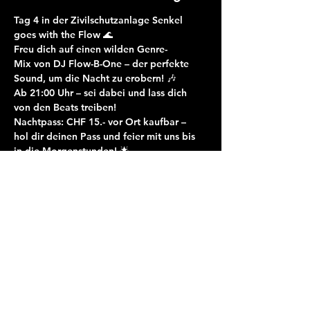
Tag 4 in der Zivilschutzanlage Senkel 
goes with the Flow
 🌊
Freu dich auf einen 
wilden Genre-
Mix
 von 
DJ Flow-B-One
 – der perfekte 
Sound, um die Nacht zu erobern! 🎶
Ab 21:00 Uhr
 – sei dabei und lass dich 
von den Beats treiben!
Nachtpass
: 
CHF 15.-
 vor Ort kaufbar – 
hol dir deinen Pass und feier mit uns bis 
in die Morgenstunden! 🌟
SENKEL
Schwibogen 4
6370 Stans
info@senkel.ch